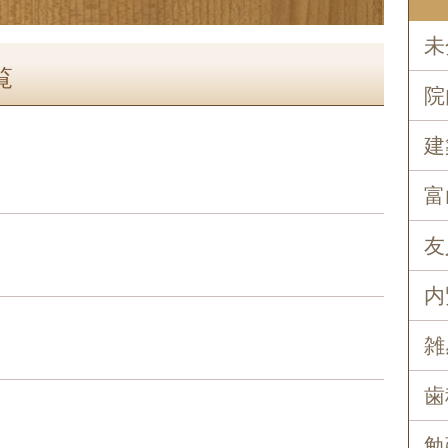
未
覧
院
建
富
友
内
雑
歯
勉