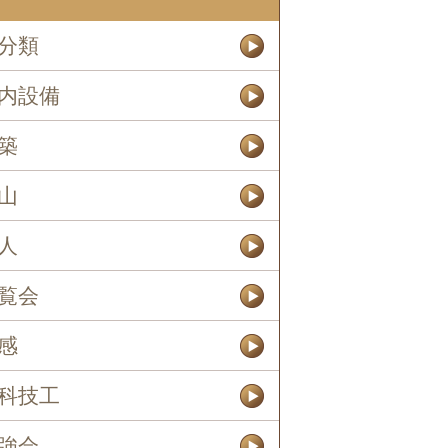
分類
内設備
築
山
人
覧会
感
科技工
強会