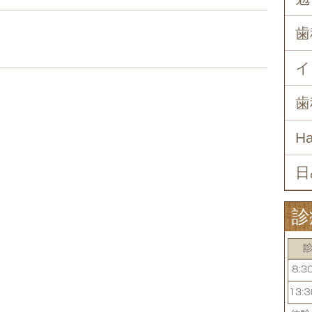
歯
イ
歯
H
日
診