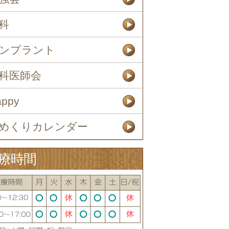
科
ンプラント
科医師会
appy
めくりカレンダー
療時間