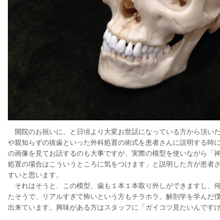
開院のお祝いに、と日頃より大変お世話になっている方から頂いた
や親知らずの抜歯といった外科処置の術式を患者さんに説明する時
の画像を見てお話するのも大事ですが、実際の模型を使いながら「
処置の場合はこういうところに気をつけます」と説明した方が患者
すいと思います。
それはそうと、この模型、歯も１本１本取り外しができますし、何
たそうで、リアルすぎて怖いという方もチラホラ。解剖学を学んだ
出来ています。興味がある方はスタッフに「ガイコツ見たいんです