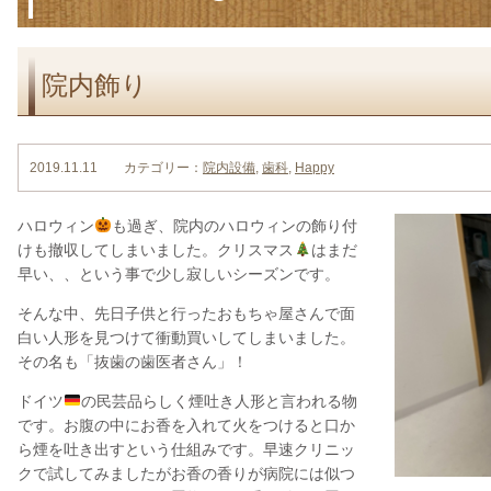
院内飾り
2019.11.11 カテゴリー：
院内設備
,
歯科
,
Happy
ハロウィン
も過ぎ、院内のハロウィンの飾り付
けも撤収してしまいました。クリスマス
はまだ
早い、、という事で少し寂しいシーズンです。
そんな中、先日子供と行ったおもちゃ屋さんで面
白い人形を見つけて衝動買いしてしまいました。
その名も「抜歯の歯医者さん」！
ドイツ
の民芸品らしく煙吐き人形と言われる物
です。お腹の中にお香を入れて火をつけると口か
ら煙を吐き出すという仕組みです。早速クリニッ
クで試してみましたがお香の香りが病院には似つ