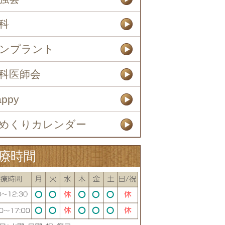
科
ンプラント
科医師会
appy
めくりカレンダー
療時間