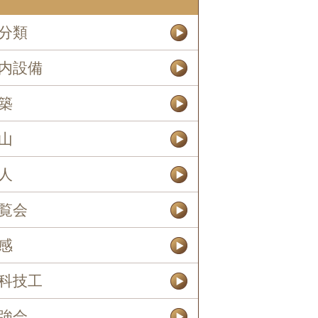
分類
内設備
築
山
人
覧会
感
科技工
強会