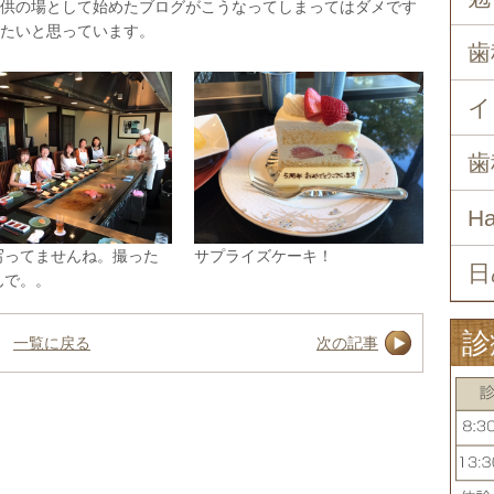
供の場として始めたブログがこうなってしまってはダメです
たいと思っています。
歯
イ
歯
H
写ってませんね。撮った
サプライズケーキ！
日
んで。。
診
一覧に戻る
次の記事