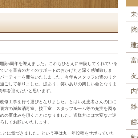
未
院
建
富
開院5周年を迎えました。これもひとえに来院してくれている
ている業者の方々のサポートのおかげだと深く感謝致しま
友
パーティーを開催いたしました。今年もスタッフの皆のリク
過ごして参りました。涙あり、笑いありの楽しい会となりま
内
周年を迎えたいと思います。
改修工事を行う運びとなりました。とはいえ患者さんの目に
雑
裏方の滅菌消毒室、技工室、スタッフルーム等の充実を図る
めの夏休みを頂くことになりました。皆様方には大変なご迷
歯
ろしくお願いいたします。
ことに気づきました。という事は丸一年投稿をサボっていた
勉