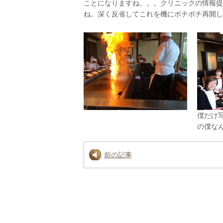
ことになりますね。。。クリニックの情報提
ね。深く反省してこれを機にボチボチ再開し
僕だけ
の僕な
前の記事